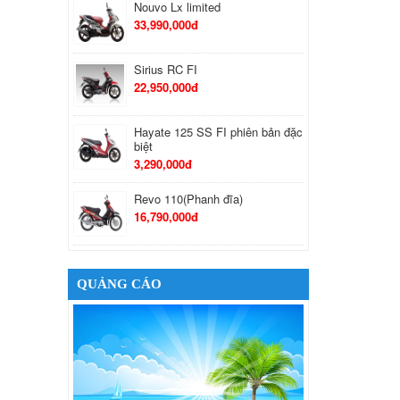
Nouvo Lx limited
33,990,000đ
Sirius RC FI
22,950,000đ
Hayate 125 SS FI phiên bản đặc
biệt
3,290,000đ
Revo 110(Phanh đĩa)
16,790,000đ
SkyDrive 125
24,500,000đ
QUẢNG CÁO