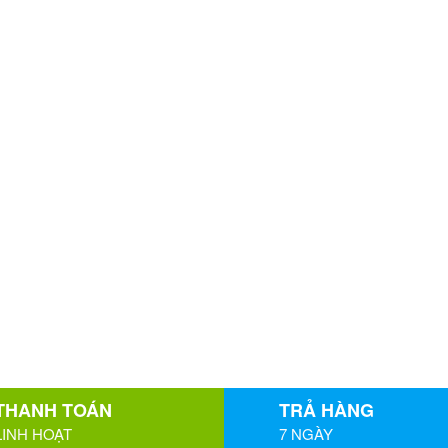
THANH TOÁN
TRẢ HÀNG
LINH HOẠT
7 NGÀY