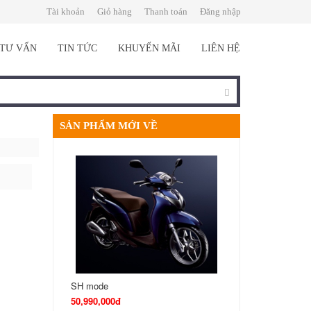
Tài khoản
Giỏ hàng
Thanh toán
Đăng nhập
TƯ VẤN
TIN TỨC
KHUYẾN MÃI
LIÊN HỆ
SẢN PHẨM MỚI VỀ
SH mode
SH 125cc
50,990,000đ
65,990,000đ